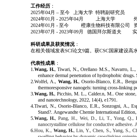
工作经历
：
2025年04月
–
至今
上海大学
特聘副研究员
2024年01月 - 2025年04月 上海大学
2024年01月 - 至今 橙康生物科技有限公司 
2023年07月 - 2023年09月 德国拜尔斯道夫 
科研成果及获奖情况
：
在相关领域发表SCI论文9篇。获CSC国家建设高水平
代表性成果
：
1.
Wang, H.
, Tiwari, N., Orellano M.S., Navarro, L.,
enhance dermal penetration of hydrophobic drugs. 
2.Wolfel, A.,
Wang, H.
, Osorio-Blanco, E.R., Bergue
thermoresponsive nanogels: turning cross-linking 
3.
Wang, H.
, Picchio, M. L., Calder.n, M.. One stone
and nanotechnology, 2022, 14(4), e1791.
4.Tiwari, N., Osorio-Blanco, E.R., Sonzogni, A., Es
Stand?. Angewandte Chemie International Edition,
5.
Wang, H.
, Pang, H., Wei, D., Li, T., Yong, Q., 
nanocrystalline cellulose for conductive adhesive.
J
6.
Hou, K.,
Wang, H.
, Lin, Y., Chen, S., Yang, S., C
swelling behavior by dynamic‐crosslinking‐spinn