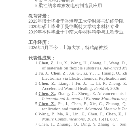
柔性光电设备制造
4.
柔性纳米摩擦发电机制造及应用
5.
教育背景：
年博士毕业于香港理工大学时装与纺织学院
20
25
年硕士毕业于曼彻斯特大学纳米材料专业
2
020
年本科毕业于中南大学材料科学与工程专业
20
19
工作经历：
年
月至今，上海大学，特聘副教授
202
6
1
代表性成果：
1.
Chen, Z.,
Lu, X., Wang, H., Chang, J., Wang, D., 
of materials on flexible substrates.
Advanced Ma
2.
Fu, J.,
Chen, Z.
, Xu, G., Zi, Y., …, Huang, Q., Z
Electronics via Electrochemical Replication and
3.
Chen, Z.
, Liang, J.,Fu, J., ..., Li, P., Zheng,
Accelerated Wound Healing
.
EcoMat
, 2026.
4.
Chen, Z.
, Zhang, C., Zheng, Z. Advancements in 
International Journal of Extreme Manufacturin
5.
Chen, Z.
, Fu, J., Chen, F., Xie, C., Zhuang, Q
replication and transfer.
Advanced Materials Te
6.
Wang, P., Ma, X., Lin, Z., Chen, F.,
Chen, Z.,
H
Nature Communications
, 2024, 15(1), 887.
7.
Chen, F., Zhuang, Q., Ding, Y. Zhang, C., So