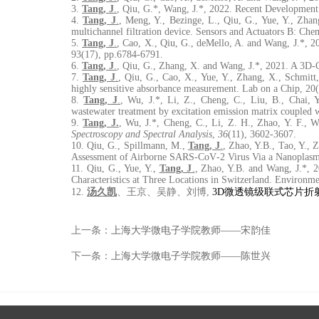
3.
Tang, J
.
, Qiu, G.*, Wang, J.*, 2022. Recent Development 
4.
Tang, J
.
, Meng, Y., Bezinge, L., Qiu, G., Yue, Y., Zha
multichannel filtration device. Sensors and Actuators B: Che
5.
Tang, J
.
, Cao, X., Qiu, G., deMello, A. and Wang, J.*, 2
93(17), pp.6784-6791.
6.
Tang, J
.
, Qiu, G., Zhang, X. and Wang, J.*, 2021. A 3D-C
7.
Tang, J
.
, Qiu, G., Cao, X., Yue, Y., Zhang, X., Schmitt
highly sensitive absorbance measurement. Lab on a Chip, 20
8.
Tang, J
.
, Wu, J.*, Li, Z., Cheng, C., Liu, B., Chai, Y
wastewater treatment by excitation emission matrix coupled w
9.
Tang, J.
, Wu, J.*, Cheng, C., Li, Z. H., Zhao, Y. F., W
Spectroscopy and Spectral Analysis
,
36
(11), 3602-3607.
10. Qiu, G., Spillmann, M.,
Tang, J
.
, Zhao, Y.B., Tao, Y., 
Assessment of Airborne SARS‐CoV‐2 Virus Via a Nanoplasmon
11. Qiu, G., Yue, Y.,
Tang, J
.
, Zhao, Y.B. and Wang, J.*, 2
Characteristics at Three Locations in Switzerland. Environm
12.
汤久凯
、王京、吴静、刘博,
3D微透镜级联式芯片折
上一条：
上海大学微电子学院教师——宋韵佳
下一条：
上海大学微电子学院教师——陈世兴