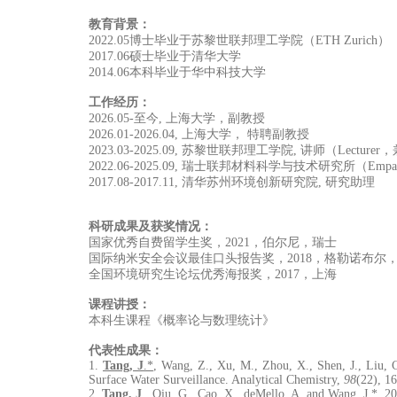
教育背景：
2022.05博士毕业于苏黎世联邦理工学院（ETH Zurich）
2017.06硕士毕业于清华大学
2014.06本科毕业于华中科技大学
工作经历：
2026.0
5
-至今, 上海大学，副教授
2026.01-2026.04
, 上海大学
， 特聘副教授
2023.03-2025.09, 苏黎世联邦理工学院, 讲师（Lecturer
2022.06-2025.09, 瑞士联邦材料科学与技术研究所（Emp
2017.08-2017.11, 清华苏州环境创新研究院, 研究助理
科研成果及获奖情况：
国家优秀自费留学生奖，2021，伯尔尼，瑞士
国际纳米安全会议最佳口头报告奖，2018，格勒诺布尔
全国环境研究生论坛优秀海报奖，2017，上海
课程讲授：
本科生课程《概率论与数理统计》
代表性成果：
1.
Tang, J
.*
, Wang, Z., Xu, M., Zhou, X., Shen, J., Liu, 
Surface Water Surveillance. Analytical Chemistry,
98
(22), 1
2.
Tang, J
.
, Qiu, G., Cao, X., deMello, A. and Wang, J.*, 2