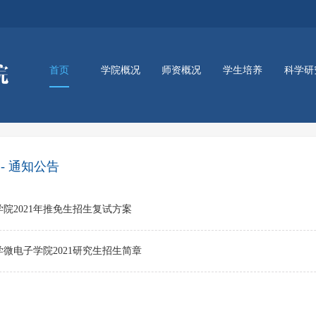
首页
学院概况
师资概况
学生培养
科学研
新闻动态
通知公告
讲座信息
资讯动态
学院简介
学院领导
组织架构
师资队伍
本科生培养
研究生培养
实训平台
-
通知公告
院2021年推免生招生复试方案
微电子学院2021研究生招生简章