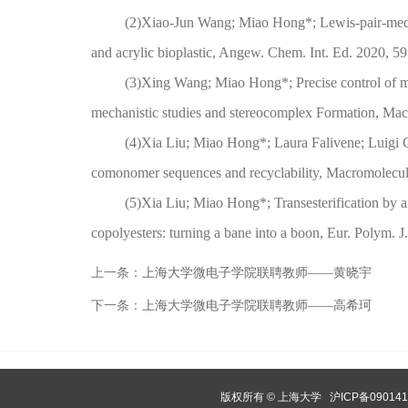
(2)Xiao-Jun Wang; Miao Hong*; Lewis-pair-mediat
and acrylic bioplastic, Angew. Chem. Int. Ed. 2020, 5
(3)Xing Wang; Miao Hong*; Precise control of mol
mechanistic studies and stereocomplex Formation, Ma
(4)Xia Liu; Miao Hong*; Laura Falivene; Luigi 
comonomer sequences and recyclability, Macromolecul
(5)Xia Liu; Miao Hong*; Transesterification by ai
copolyesters: turning a bane into a boon, Eur. Polym. 
上一条：
上海大学微电子学院联聘教师——黄晓宇
下一条：
上海大学微电子学院联聘教师——高希珂
版权所有 ©
上海大学
沪ICP备09014