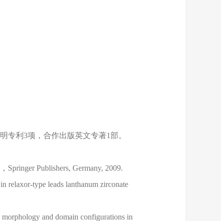
0余篇，申请国家发明专利3项，合作出版英文专著1部。
cs，Springer Publishers, Germany, 2009.
 in relaxor-type leads lanthanum zirconate
al morphology and domain configurations in