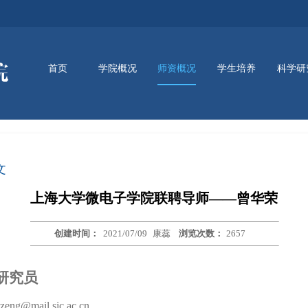
首页
学院概况
师资概况
学生培养
科学研
师资队伍
新闻动态
通知公告
讲座信息
资讯动态
学院简介
学院领导
组织架构
本科生培养
研究生培养
实训平台
文
上海大学微电子学院联聘导师——曾华荣
创建时间：
2021/07/09
康蕊
浏览次数：
2657
研究员
ng@mail.sic.ac.cn