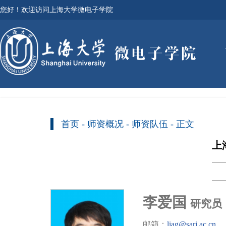
您好！欢迎访问上海大学微电子学院
首页
-
师资概况
-
师资队伍
- 正文
上
李爱国
研究员
邮箱：
liag@sari.ac.cn