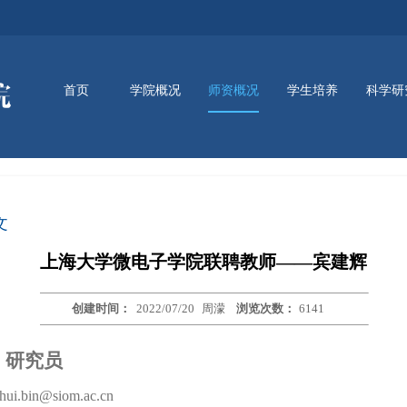
首页
学院概况
师资概况
学生培养
科学研
师资队伍
新闻动态
通知公告
讲座信息
资讯动态
学院简介
学院领导
组织架构
本科生培养
研究生培养
实训平台
文
上海大学微电子学院联聘教师——宾建辉
创建时间：
2022/07/20
周濛
浏览次数：
6141
辉
研究员
i.bin@siom.ac.cn