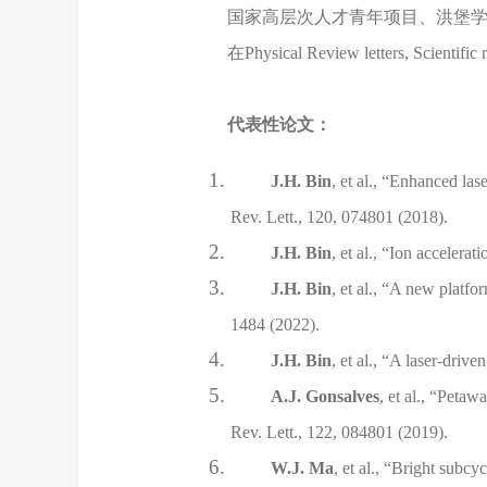
国家高层次人才青年项目、洪堡
在Physical Review letters, S
代表性论文：
J.H. Bin
, et al., “Enhanced la
Rev. Lett., 120, 074801 (2018).
J.H. Bin
, et al., “Ion accelera
J.H. Bin
, et al., “A new platf
1484 (2022).
J.H. Bin
, et al., “A laser-driv
A.J. Gonsalves
, et al., “Peta
Rev. Lett., 122, 084801 (2019).
W.J. Ma
, et al., “Bright subcy