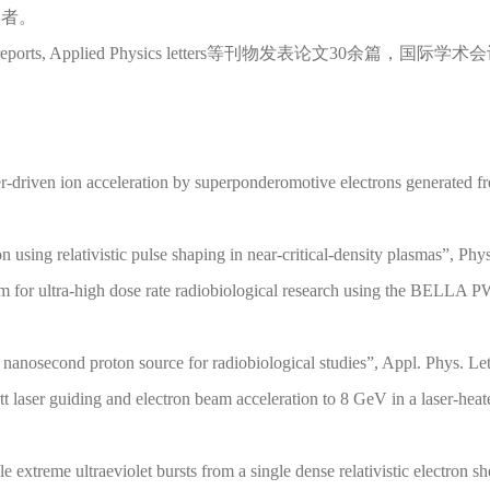
学者。
cientific reports, Applied Physics letters等刊物发表论文30余
ser-driven ion acceleration by superponderomotive electrons generated fr
tion using relativistic pulse shaping in near-critical-density plasmas”, Ph
orm for ultra-high dose rate radiobiological research using the BELLA P
en nanosecond proton source for radiobiological studies”, Appl. Phys. Le
watt laser guiding and electron beam acceleration to 8 GeV in a laser-he
cle extreme ultraeviolet bursts from a single dense relativistic electron 