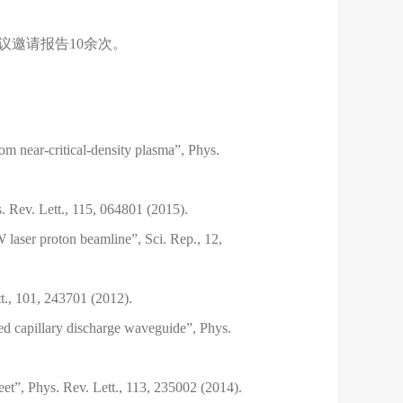
篇，国际学术会议邀请报告10余次。
om near-critical-density plasma”, Phys.
ys. Rev. Lett., 115, 064801 (2015).
W laser proton beamline”, Sci. Rep., 12,
tt., 101, 243701 (2012).
ated capillary discharge waveguide”, Phys.
sheet”, Phys. Rev. Lett., 113, 235002 (2014).