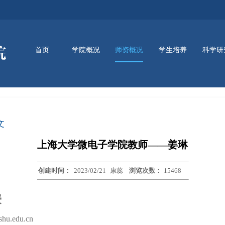
首页
学院概况
师资概况
学生培养
科学研
师资队伍
新闻动态
通知公告
讲座信息
资讯动态
学院简介
学院领导
组织架构
本科生培养
研究生培养
实训平台
文
上海大学微电子学院教师——姜琳
创建时间：
2023/02/21
康蕊
浏览次数：
15468
授
hu.edu.cn