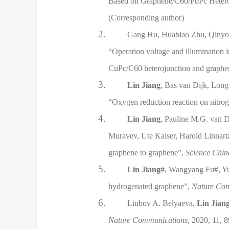
Based on Graphene/C60/PbPc Heteroj
(Corresponding author)
Gang Hu, Huabiao Zhu, Qinyon
“Operation voltage and illumination i
CuPc/C60 heterojunction and graph
Lin Jiang
, Bas van Dijk, Long
“Oxygen reduction reaction on nitro
Lin Jiang
, Pauline M.G. van 
Muravev, Ute Kaiser, Harold Linnart
graphene to graphene”,
Science Chin
Lin Jiang
#, Wangyang Fu#, Yuv
hydrogenated graphene”,
Nature Co
Liubov A. Belyaeva,
Lin Jian
Nature Communications
, 2020, 11, 8