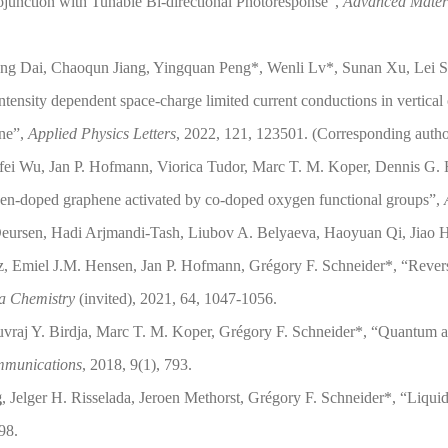
unction with Tunable Bi-directional Photoresponse”,
Advanced Materi
g Dai, Chaoqun Jiang, Yingquan Peng*, Wenli Lv*, Sunan Xu, Lei 
ntensity dependent space-charge limited current conductions in vertical
ene”,
Applied Physics Letters
, 2022, 121, 123501. (Corresponding autho
fei Wu, Jan P. Hofmann, Viorica Tudor, Marc T. M. Koper, Dennis G. 
gen-doped graphene activated by co-doped oxygen functional groups”,
Deursen, Hadi Arjmandi-Tash, Liubov A. Belyaeva, Haoyuan Qi, Jiao H
z, Emiel J.M. Hensen, Jan P. Hofmann, Grégory F. Schneider*, “Revers
a Chemistry
(invited), 2021, 64, 1047-1056.
raj Y. Birdja, Marc T. M. Koper, Grégory F. Schneider*, “Quantum an
mmunications
, 2018, 9(1), 793.
g
, Jelger H. Risselada, Jeroen Methorst, Grégory F. Schneider*, “Liquid
98.