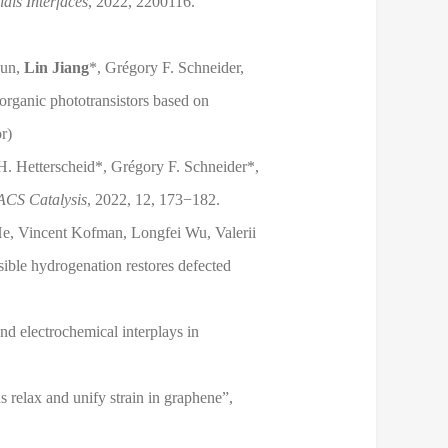
als Interfaces
, 2022, 2200116.
Sun,
Lin Jiang
*, Grégory F. Schneider,
 organic phototransistors based on
r)
H. Hetterscheid*, Grégory F. Schneider*,
ACS Catalysis
, 2022, 12, 173−182.
e, Vincent Kofman, Longfei Wu, Valerii
ible hydrogenation restores defected
d electrochemical interplays in
s relax and unify strain in graphene”,