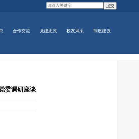
究
合作交流
党建思政
校友风采
制度建设
党建活动
学生活动
党委调研座谈