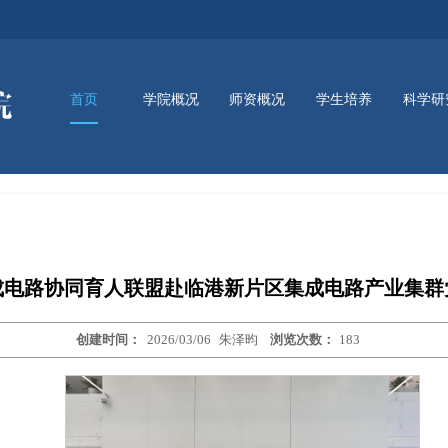
首页
学院概况
师资概况
学生培养
科学研
新闻动态
通知公告
讲座信息
资讯动态
学院简介
学院领导
组织架构
师资队伍
本科生培养
研究生培养
实训平台
成电路协同育人联盟赴临港新片区集成电路产业集群
创建时间：
2026/03/06
朱泽昀
浏览次数：
183