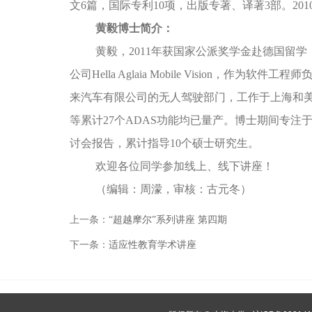
文6篇，国际专利10项，出版专著、译著3部。20
黄毅博士简介：
黄毅，2011年获国家公派奖学金赴德国留学，
公司Hella Aglaia Mobile Vision，作为软件
来汽车有限公司的无人驾驶部门，工作于上海和美国硅
等累计27个ADAS功能均已量产。博士期间专注
讨会报告，累计指导10个硕士研究生。
欢迎各位同学参加线上、线下讲座！
（编辑：周濛，审核：古元冬）
上一条：
“超越摩尔”系列讲座 第四期
下一条：
适应性教育学术讲座