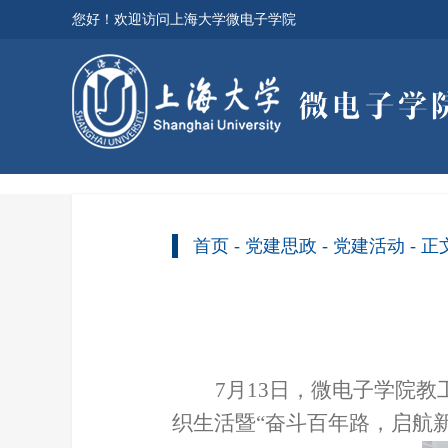
您好！欢迎访问上海大学微电子学院
首页
-
党建思政
-
党建活动
- 正
7
月
13
日，微电子学院教
织生活暨“奋斗百年路，启航