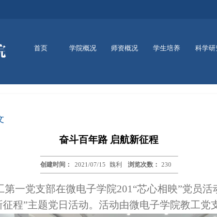
首页
学院概况
师资概况
学生培养
科学研
新闻动态
通知公告
讲座信息
资讯动态
学院简介
学院领导
组织架构
师资队伍
本科生培养
研究生培养
实训平台
文
奋斗百年路 启航新征程
创建时间：
2021/07/15
魏利
浏览次数：
230
工第一党支部在微电子学院
201
“芯心相映”党员
新征程”主题党日活动。活动由微电子学院教工党