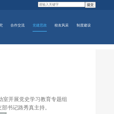
究
合作交流
党建思政
校友风采
制度建设
党建活动
学生活动
活动室开展党史学习教育专题组
支部书记路秀真主持。