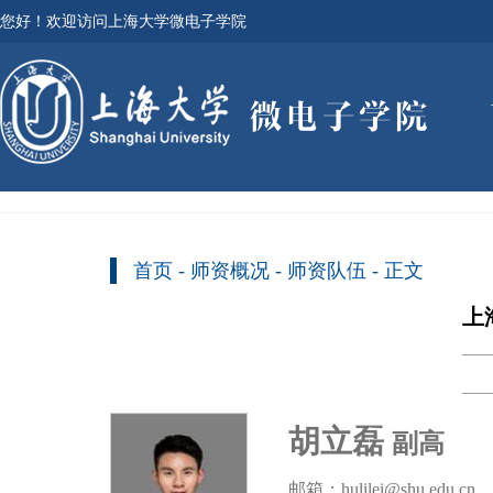
您好！欢迎访问上海大学微电子学院
首页
-
师资概况
-
师资队伍
- 正文
上
胡立磊
副高
邮箱：hulilei@shu.edu.cn