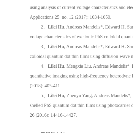
using analysis of current‐voltage characteristics and e
Applications 25, no. 12 (2017): 1034-1050.
2、
Lilei Hu
, Andreas Mandelis*, Edward H. Sarg
voltage characteristics of excitonic PbS colloidal quan
3、
Lilei Hu
, Andreas Mandelis*, Edward H. Sarg
colloidal quantum dot thin films using diffusion-wave 
4、
Lilei Hu
, Mengxia Liu, Andreas Mandelis*, Ed
quantitative imaging using high-frequency heterodyne l
(2018): 405-411.
5、
Lilei Hu
, Zhenyu Yang, Andreas Mandelis*, Ed
shelled PbS quantum dot thin films using photocarrier
26 (2016): 14416-14427.